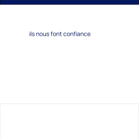
ils nous font confiance